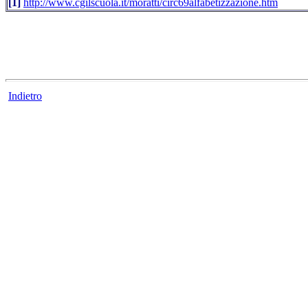
[1]
http://www.cgilscuola.it/moratti/circ69alfabetizzazione.htm
Indietro