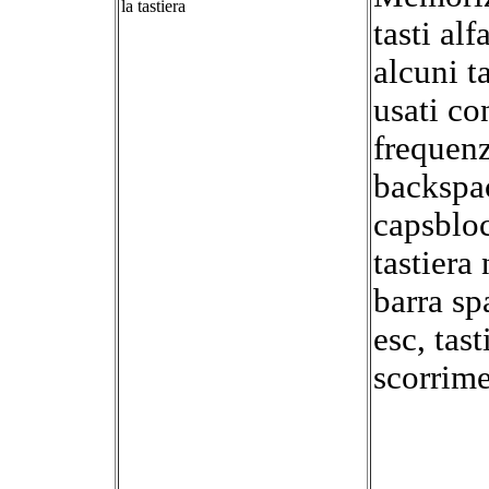
la tastiera
tasti al
alcuni t
usati c
frequenz
backspac
capsblo
tastiera
barra sp
esc, tast
scorrim