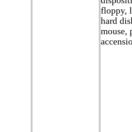
dispositi
floppy, 
hard dis
mouse, p
accensi