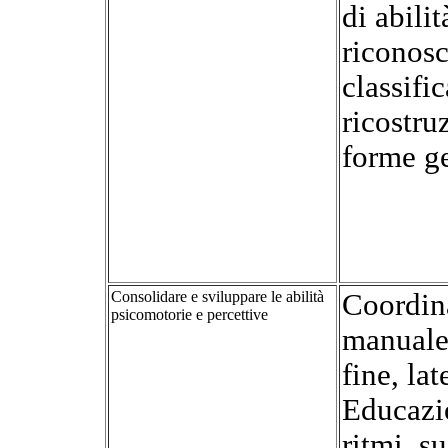
di abilit
riconos
classifi
ricostru
forme g
Consolidare e sviluppare le abilità
Coordin
psicomotorie e percettive
manuale,
fine, lat
Educazi
ritmi, s