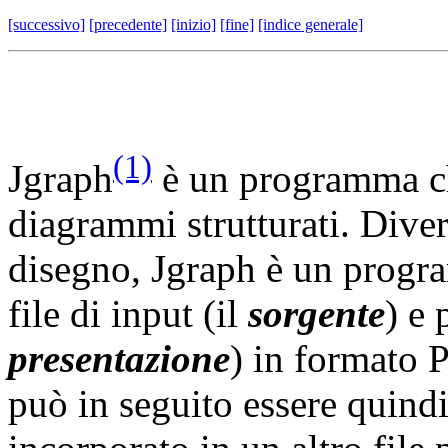
[successivo]
[precedente]
[inizio]
[fine]
[indice generale]
(1)
Jgraph
è un programma che
diagrammi strutturati. Diver
disegno,
Jgraph è un prog
file di input (il
sorgente
) e 
presentazione
) in formato
P
può in seguito essere quindi