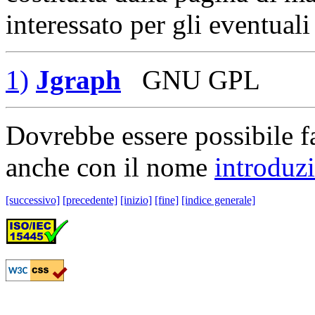
interessato per gli eventual
1)
Jgraph
GNU GPL
Dovrebbe essere possibile f
anche con il nome
introduz
[successivo]
[precedente]
[inizio]
[fine]
[indice generale]