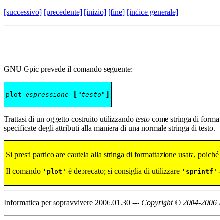
[successivo]
[precedente]
[inizio]
[fine]
[indice generale]
GNU Gpic prevede il comando seguente:
[
]
plot 
espressione
"
testo
"
Trattasi di un oggetto costruito utilizzando
testo
come stringa di forma
specificate degli attributi alla maniera di una normale stringa di testo.
Si presti particolare cautela alla stringa di formattazione usata, poich
Il comando
è deprecato; si consiglia di utilizzare
plot
sprintf
Informatica per sopravvivere 2006.01.30 ---
Copyright © 2004-2006 