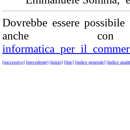
Dovrebbe essere possibile 
anche c
informatica_per_il_commerc
[successivo]
[precedente]
[inizio]
[fine]
[indice generale]
[indice anali