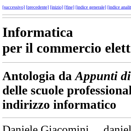
[successivo]
[precedente]
[inizio]
[fine]
[indice generale]
[indice anali
Informatica
per il commercio elet
Antologia da
Appunti di
delle scuole professiona
indirizzo informatico
Daniele Giacomini daniel