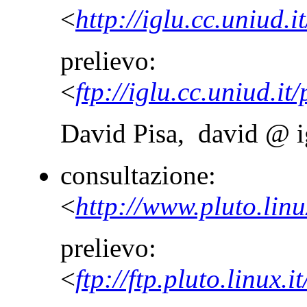
<
http://iglu.cc.uniud.
prelievo:
<
ftp://iglu.cc.uniud.i
David Pisa, david @ ig
consultazione:
<
http://www.pluto.linu
prelievo:
<
ftp://ftp.pluto.linux.