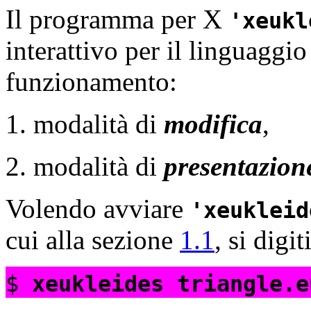
Il programma per X
xeukl
interattivo per il linguaggi
funzionamento:
modalità di
modifica
,
modalità di
presentazion
Volendo avviare
xeukleid
cui alla sezione
1.1
, si digiti
$
xeukleides triangle.e