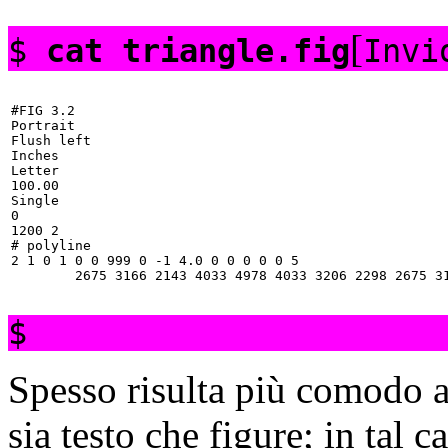
[
$
cat triangle.fig
Invi
#FIG 3.2

Portrait

Flush left

Inches

Letter

100.00

Single

0

1200 2

# polyline

2 1 0 1 0 0 999 0 -1 4.0 0 0 0 0 0 5

$
Spesso risulta più comodo a
sia testo che figure; in tal c