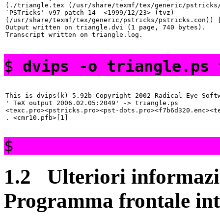
(./triangle.tex (/usr/share/texmf/tex/generic/pstricks/
`PSTricks' v97 patch 14  <1999/12/23> (tvz)

(/usr/share/texmf/tex/generic/pstricks/pstricks.con)) [
Output written on triangle.dvi (1 page, 740 bytes).

$
dvips -o triangle.ps 
This is dvips(k) 5.92b Copyright 2002 Radical Eye Softw
' TeX output 2006.02.05:2049' -> triangle.ps

<texc.pro><pstricks.pro><pst-dots.pro><f7b6d320.enc><te
$
1.2
Ulteriori informazi
Programma frontale int