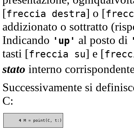
[
]
o
[
freccia destra
frecc
addizionato o sottratto (risp
Indicando
al posto di
up
tasti
[
]
e
[
freccia su
frecc
stato
interno corrispondente 
Successivamente si definisc
C:
      4 