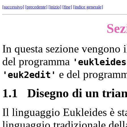
[successivo]
[precedente]
[inizio]
[fine]
[indice generale]
Sez
In questa sezione vengono il
del programma
eukleides
e del program
euk2edit
1.1
Disegno di un tria
Il linguaggio
Eukleides è st
linguaggio tradizionale del