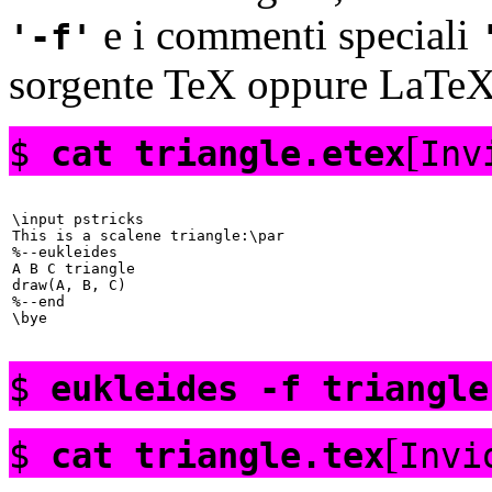
e i commenti speciali
-f
sorgente
TeX oppure
LaTeX
[
$
cat triangle.etex
Inv
\input pstricks

This is a scalene triangle:\par

%--eukleides

A B C triangle

draw(A, B, C)

%--end

$
eukleides -f triangle
[
$
cat triangle.tex
Invi