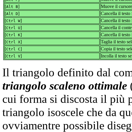
[
]
Muove il cursore
Alt B
[
]
Cancella il testo 
Alt D
[
]
Cancella il testo 
Ctrl W
[
]
Cancella il conte
Ctrl U
[
]
Cancella il testo 
Ctrl K
[
]
Taglia il testo se
Ctrl X
[
]
Copia il testo se
Ctrl C
[
]
Incolla il testo s
Ctrl V
Il triangolo definito dal c
triangolo scaleno ottimale
(
cui forma si discosta il più 
triangolo isoscele che da qu
ovviamentre possibile disegna