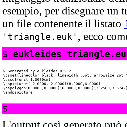
esempio, per disegnare un tr
un file contenente il listato
, ecco com
triangle.euk
$
eukleides triangle.eu
% Generated by eukleides 0.9.2

\psset{linecolor=black, linewidth=.5pt, arrowsize=2pt 4
\psset{unit=1.0000cm}

\pspicture*(-2.0000,-2.0000)(8.0000,6.0000)

\pspolygon(0.0000,0.0000)(6.0000,0.0000)(2.2500,3.6742)
$
L'output così generato può 