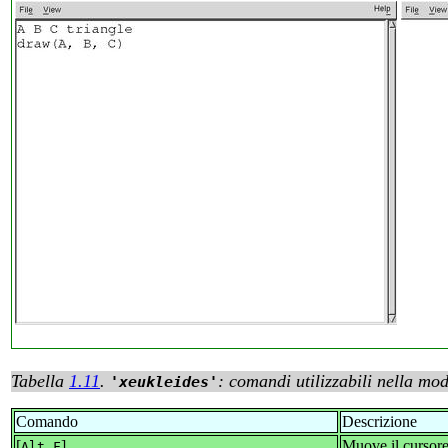
Tabella
1.11
.
: comandi utilizzabili nella mod
xeukleides
Comando
Descrizione
[
]
Muove il cursore
Alt F