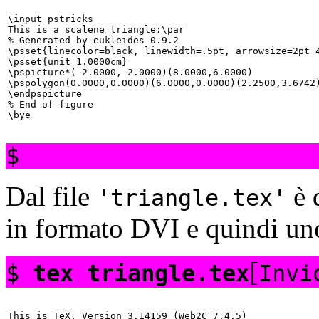
\input pstricks

This is a scalene triangle:\par

% Generated by eukleides 0.9.2

\psset{linecolor=black, linewidth=.5pt, arrowsize=2pt 4
\psset{unit=1.0000cm}

\pspicture*(-2.0000,-2.0000)(8.0000,6.0000)

\pspolygon(0.0000,0.0000)(6.0000,0.0000)(2.2500,3.6742)
\endpspicture

% End of figure

$
Dal file
è 
triangle.tex
in formato
DVI e quindi un
[
$
tex triangle.tex
Invi
This is TeX, Version 3.14159 (Web2C 7.4.5)
