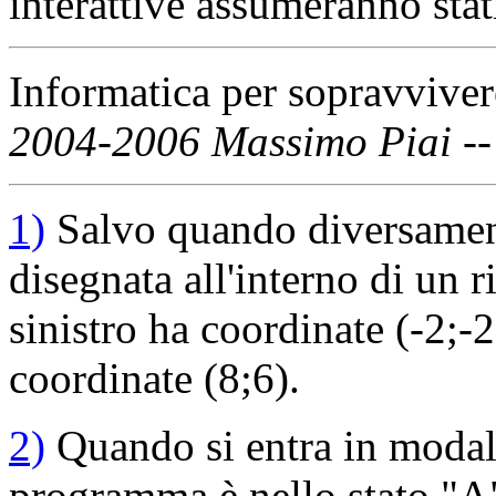
interattive assumeranno stat
Informatica per sopravvive
2004-2006 Massimo Piai --
1)
Salvo quando diversamente
disegnata all'interno di un r
sinistro ha coordinate (-2;-
coordinate (8;6).
2)
Quando si entra in modali
programma è nello stato "A"