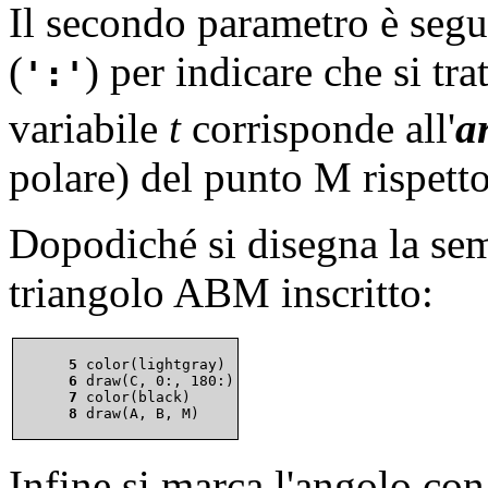
Il secondo parametro è segu
(
) per indicare che si tra
:
variabile
t
corrisponde all'
a
polare) del punto M rispetto
Dopodiché si disegna la sem
triangolo ABM inscritto:
      5 
      6 
      7 
      8 
Infine si marca l'angolo con