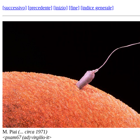
[successivo]
[precedente]
[inizio]
[fine]
[indice generale]
M. Piai
(... circa 1971)
<
pxam67 (ad) virgilio·it
>