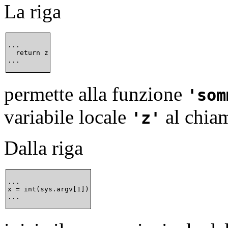
La riga
...

  return z

permette alla funzione
som
variabile locale
al chia
z
Dalla riga
...

x = int(sys.argv[1])
