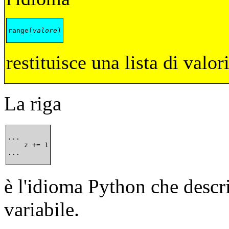
range(
valore
restituisce una lista di valor
La riga
...

    z += 1

è l'idioma
Python che descri
variabile.