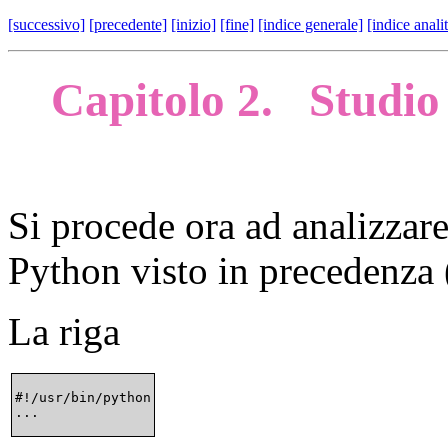
[successivo]
[precedente]
[inizio]
[fine]
[indice generale]
[indice anali
Capitolo 2.
Studio
Si procede ora ad analizzar
Python visto in precedenza 
La riga
#!/usr/bin/python
