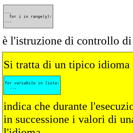
...

  for i in range(y):

è l'istruzione di controllo d
Si tratta di un tipico idioma
for 
variabile
 in 
lista
:

indica che durante l'esecuzi
in successione i valori di u
l'idioma